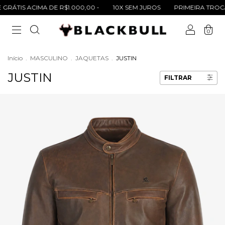
RÁTIS ACIMA DE R$1.000,00 -
10X SEM JUROS
PRIMEIRA TROCA 
0
Início
.
MASCULINO
.
JAQUETAS
.
JUSTIN
JUSTIN
FILTRAR