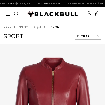
 DE R$1.000,00 -
10X SEM JUROS
PRIMEIRA TROCA GRÁTIS
F
0
Início
.
FEMININO
.
JAQUETAS
.
SPORT
SPORT
FILTRAR