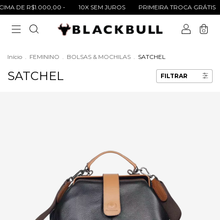
A DE R$1.000,00 -
10X SEM JUROS
PRIMEIRA TROCA GRÁTIS
0
Início
.
FEMININO
.
BOLSAS & MOCHILAS
.
SATCHEL
SATCHEL
FILTRAR